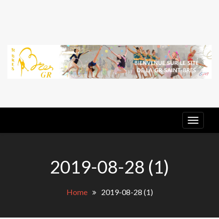
Skip
to
content
G
E
GR ST
BRES
2019-08-28 (1)
Home
2019-08-28 (1)