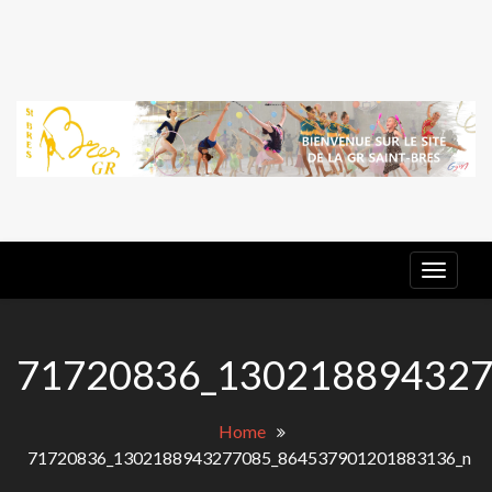
Skip
to
content
G
E
GR ST
BRES
71720836_130218894327
Home
71720836_1302188943277085_864537901201883136_n