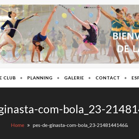
T BRES
E CLUB
PLANNING
GALERIE
CONTACT
ES
-ginasta-com-bola_23-2148
Home
pes-de-ginasta-com-bola_23-2148144146&