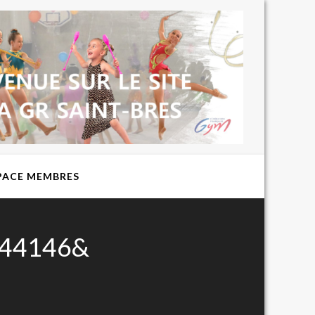
BIENVENUE
SUR LE SITE
DU CLUB DE
GYMNASTIQUE
RYTHMIQUE
EXPRESSION
ST BRES
PACE MEMBRES
144146&