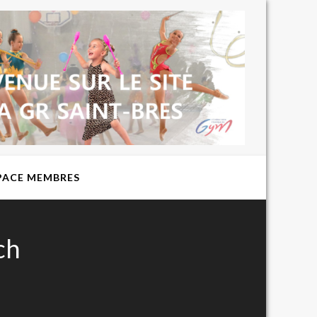
BIENVENUE
SUR LE SITE
DU CLUB DE
GYMNASTIQUE
RYTHMIQUE
EXPRESSION
ST BRES
PACE MEMBRES
ch