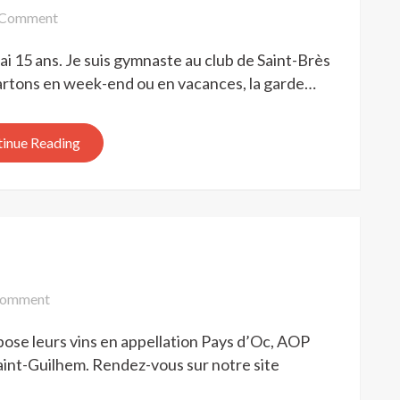
on
Comment
CATSITTER
ai 15 ans. Je suis gymnaste au club de Saint-Brès
artons en week-end ou en vacances, la garde…
inue Reading
on
omment
VENTE
pose leurs vins en appellation Pays d’Oc, AOP
DE
VIN
aint-Guilhem. Rendez-vous sur notre site