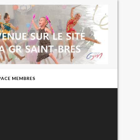
BIENVENUE
SUR LE SITE
DU CLUB DE
GYMNASTIQUE
RYTHMIQUE
EXPRESSION
ST BRES
PACE MEMBRES