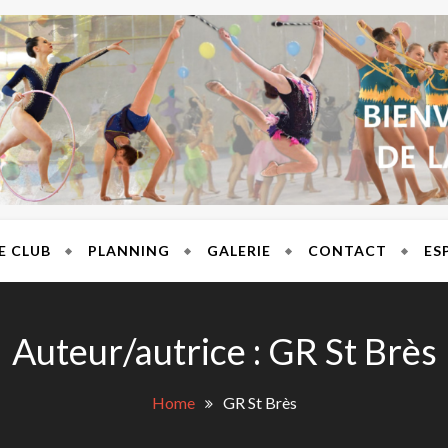
T BRES
E CLUB
PLANNING
GALERIE
CONTACT
ES
Auteur/autrice :
GR St Brès
Home
GR St Brès