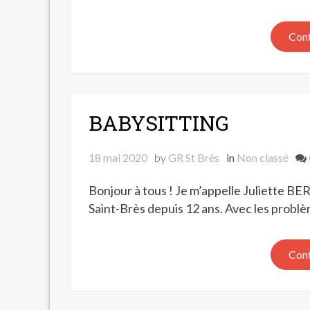
Cont
BABYSITTING
18 mai 2020
by
GR St Brès
in
Non classé
Bonjour à tous ! Je m’appelle Juliette BER
Saint-Brès depuis 12 ans. Avec les problè
Cont