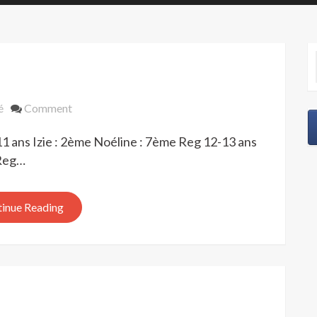
on
é
Comment
Résultats
11 ans Izie : 2ème Noéline : 7ème Reg 12-13 ans
2021
2022
 Reg…
inue Reading