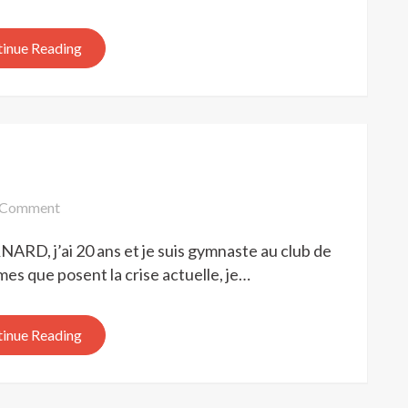
inue Reading
on
Comment
BABYSITTING
NARD, j’ai 20 ans et je suis gymnaste au club de
mes que posent la crise actuelle, je…
inue Reading