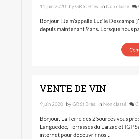
11 juin 2020
by
GR St Brès
in
Non classé
Bonjour ! Je m’appelle Lucile Descamps, j’
depuis maintenant 9 ans. Lorsque nous p
Cont
VENTE DE VIN
9 juin 2020
by
GR St Brès
in
Non classé
C
Bonjour, La Terre des 2 Sources vous pro
Languedoc, Terrasses du Larzac et IGP S
internet pour découvrir nos…