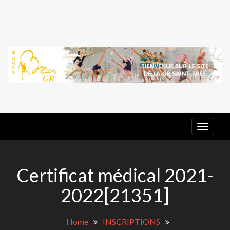
Skip
to
content
G
E
GR ST
BRES
Certificat médical 2021-
2022[21351]
Home
INSCRIPTIONS