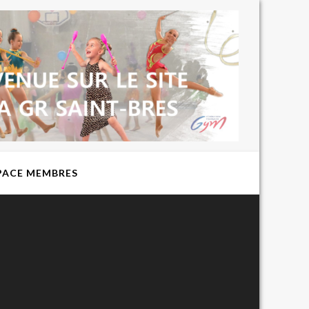
BIENVENUE
SUR LE SITE
DU CLUB DE
GYMNASTIQUE
RYTHMIQUE
EXPRESSION
ST BRES
PACE MEMBRES