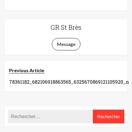
GR St Brès
Message
Previous Article
78361182_682106918863565_6325670869121105920_n