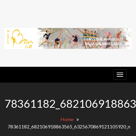
Skip
to
content
G
E
GR ST
BRES
78361182_682106918863
Home
78361182_682106918863565_6325670869121105920_n