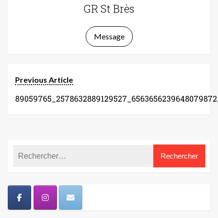
GR St Brès
Message
Previous Article
89059765_2578632889129527_6563656239648079872