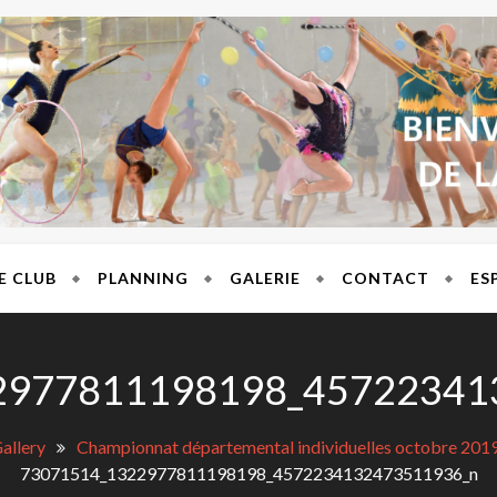
T BRES
E CLUB
PLANNING
GALERIE
CONTACT
ES
2977811198198_45722341
allery
Championnat départemental individuelles octobre 201
73071514_1322977811198198_4572234132473511936_n