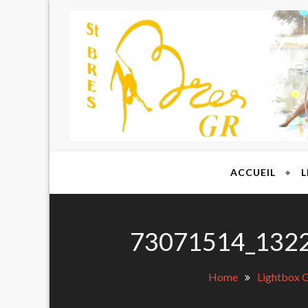
Skip
to
content
GR S
ACCUEIL
L
73071514_132
Home
Lightbox G