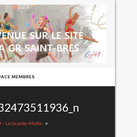
BIENVENUE
SUR LE SITE
DU CLUB DE
GYMNASTIQUE
RYTHMIQUE
EXPRESSION
ST BRES
PACE MEMBRES
32473511936_n
9 – La Grande-Motte