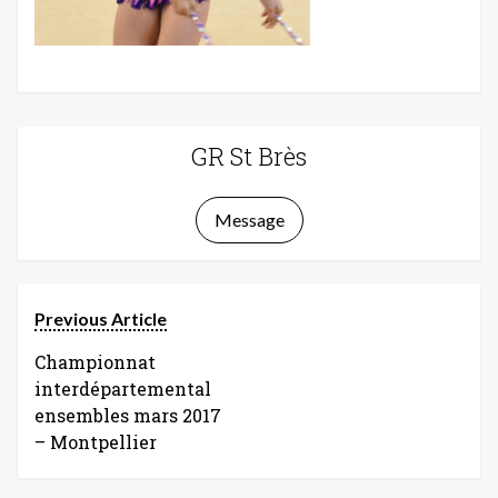
GR St Brès
Message
Previous Article
Championnat
interdépartemental
ensembles mars 2017
– Montpellier