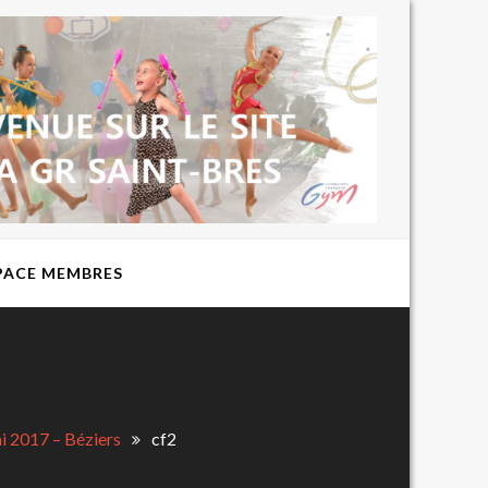
BIENVENUE
SUR LE SITE
DU CLUB DE
GYMNASTIQUE
RYTHMIQUE
EXPRESSION
ST BRES
PACE MEMBRES
i 2017 – Béziers
cf2