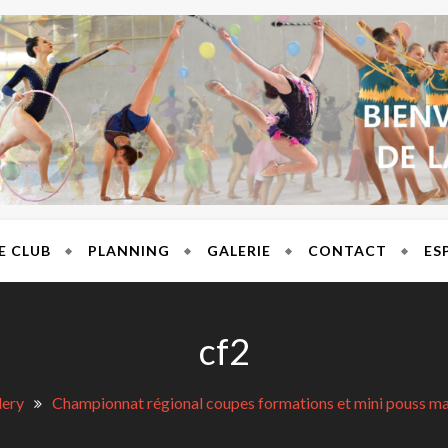
T BRES
E CLUB
PLANNING
GALERIE
CONTACT
ES
cf2
lery
Championnat régional coupes formations et mini pouss ma