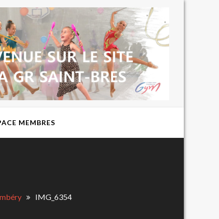
BIENVENUE
SUR LE SITE
DU CLUB DE
GYMNASTIQUE
RYTHMIQUE
EXPRESSION
ST BRES
PACE MEMBRES
hambéry
IMG_6354