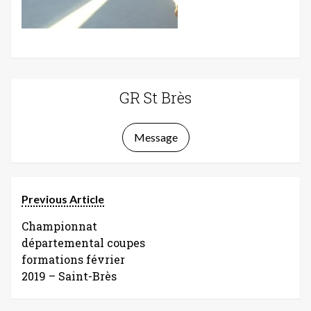
GR St Brès
Message
Previous Article
Championnat
départemental coupes
formations février
2019 – Saint-Brès