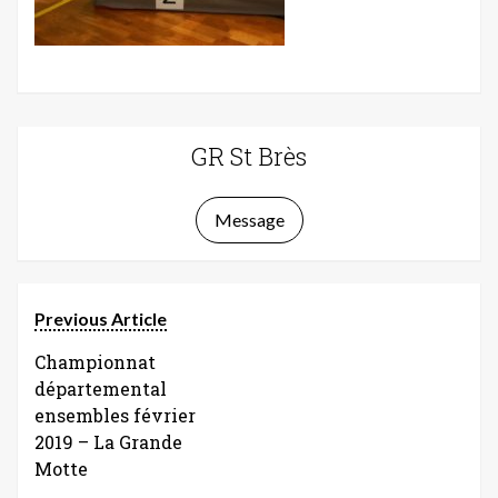
GR St Brès
Message
Previous Article
Championnat
départemental
ensembles février
2019 – La Grande
Motte