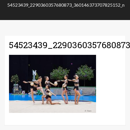
54523439_2290360357680873_360146373707825152_n
54523439_2290360357680873