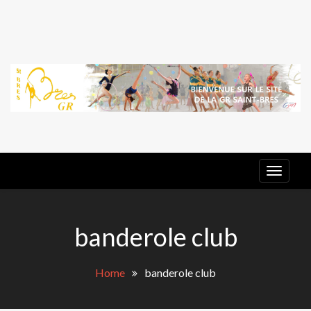
Skip
to
content
G
E
GR ST
BRES
banderole club
Home
banderole club