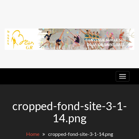
Skip
to
content
G
E
GR ST
BRES
cropped-fond-site-3-1-
14.png
Home
cropped-fond-site-3-1-14.png