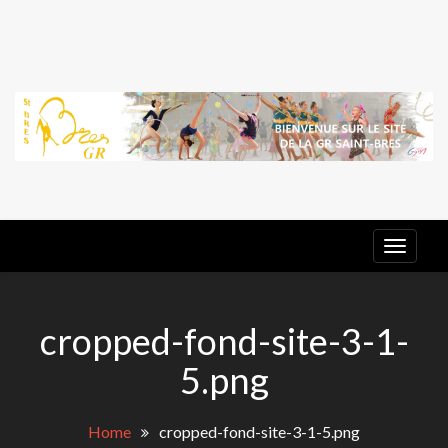
Skip
to
content
G
E
GR ST
BRES
cropped-fond-site-3-1-
5.png
Home
cropped-fond-site-3-1-5.png