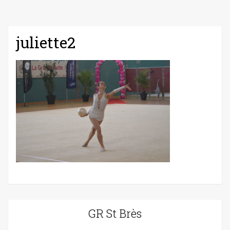
juliette2
GR St Brès