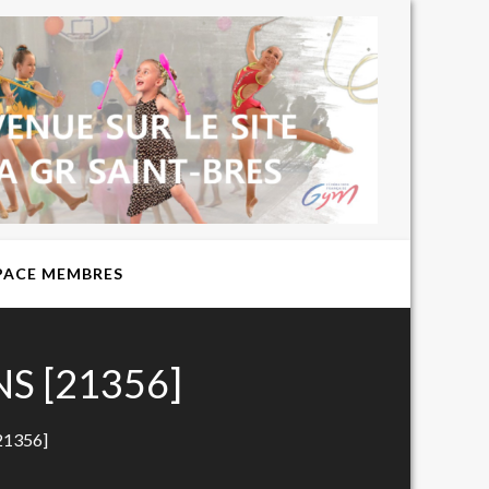
BIENVENUE
SUR LE SITE
DU CLUB DE
GYMNASTIQUE
RYTHMIQUE
EXPRESSION
ST BRES
PACE MEMBRES
S [21356]
1356]