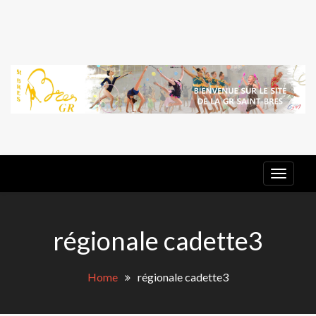
Skip
to
content
G
E
GR ST
BRES
régionale cadette3
Home
régionale cadette3