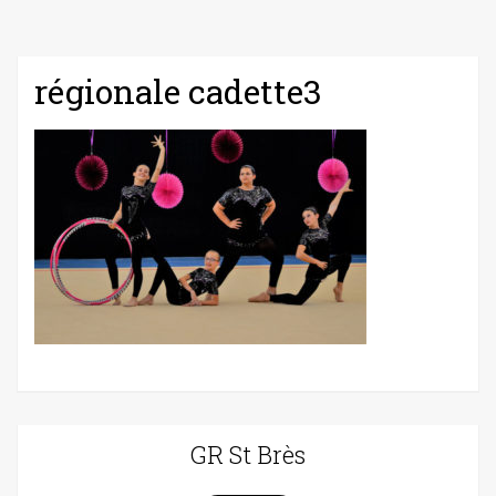
régionale cadette3
GR St Brès