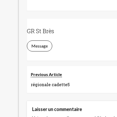
GR St Brès
Message
Previous Article
régionale cadette5
Laisser un commentaire