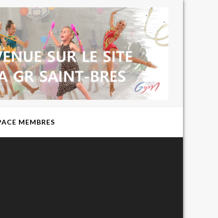
BIENVENUE
SUR LE SITE
DU CLUB DE
GYMNASTIQUE
RYTHMIQUE
EXPRESSION
ST BRES
PACE MEMBRES