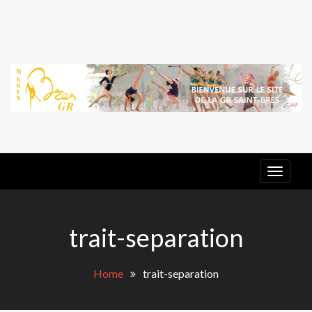
Skip
to
content
G
E
GR ST
BRES
trait-separation
Home
trait-separation